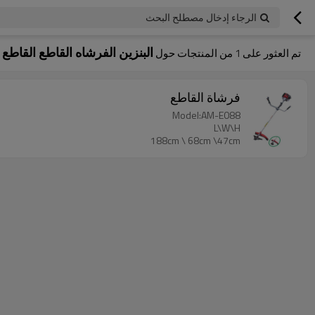
الرجاء إدخال مصطلح البحث
البنزين الفرشاه القاطع القاطع
تم العثور على
1
من المنتجات حول
فرشاة القاطع
Model:AM-E088
L\W\H
188cm \ 68cm \47cm