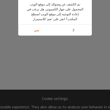
تم الكشف عن وصولك إلى موقع الويب
المحمول على جهاز الكمبيوتر، هل ترغب في
إعادة التوجيه إلى موقع الويب لسطح
المكتب؟ انقر على 'نعم' للاستمرار
لا
نعم
Cookie settings
ssible experience. They also allow us to analyze user behavior in 