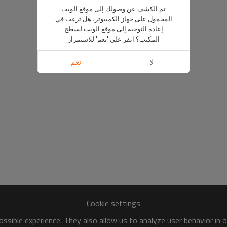
تم الكشف عن وصولك إلى موقع الويب
المحمول على جهاز الكمبيوتر، هل ترغب في
إعادة التوجيه إلى موقع الويب لسطح
المكتب؟ انقر على 'نعم' للاستمرار
لا
نعم
Cookie settings
ssible experience. They also allow us to analyze user behavior in 