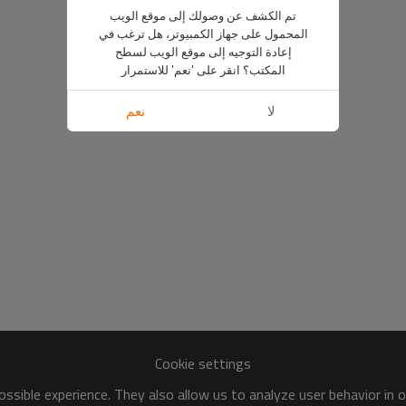
تم الكشف عن وصولك إلى موقع الويب
المحمول على جهاز الكمبيوتر، هل ترغب في
إعادة التوجيه إلى موقع الويب لسطح
المكتب؟ انقر على 'نعم' للاستمرار
لا
نعم
Cookie settings
ssible experience. They also allow us to analyze user behavior in 