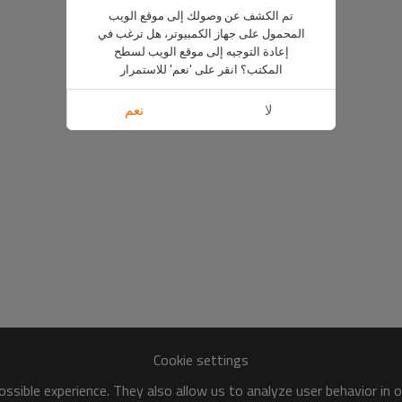
تم الكشف عن وصولك إلى موقع الويب
المحمول على جهاز الكمبيوتر، هل ترغب في
إعادة التوجيه إلى موقع الويب لسطح
المكتب؟ انقر على 'نعم' للاستمرار
لا
نعم
Cookie settings
ssible experience. They also allow us to analyze user behavior in 