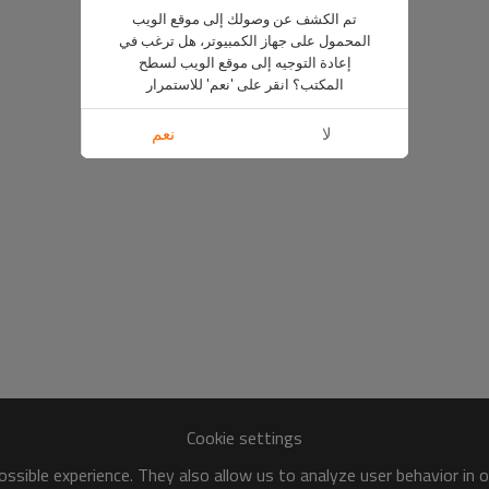
تم الكشف عن وصولك إلى موقع الويب
المحمول على جهاز الكمبيوتر، هل ترغب في
إعادة التوجيه إلى موقع الويب لسطح
المكتب؟ انقر على 'نعم' للاستمرار
لا
نعم
Cookie settings
ssible experience. They also allow us to analyze user behavior in 